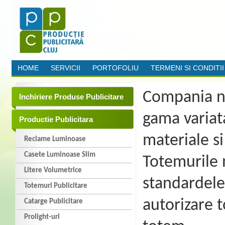
HOME
SERVICII
PORTOFOLIU
TERMENI SI CONDITII
Compania no
Inchiriere Produse Publicitare
gama varia
Productie Publicitara
materiale si
Reclame Luminoase
Casete Luminoase Slim
Totemurile 
Litere Volumetrice
standardele
Totemuri Publicitare
autorizare 
Catarge Publicitare
Prolight-uri