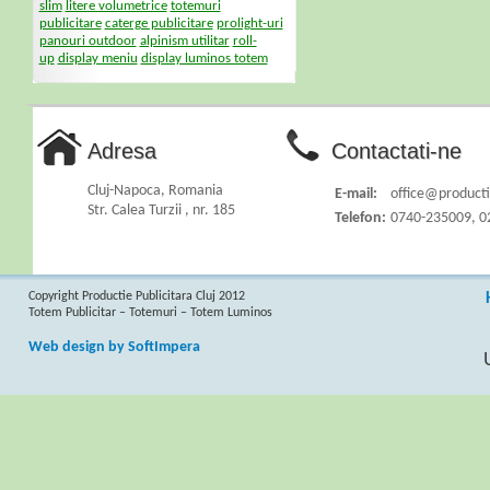
slim
litere volumetrice
totemuri
publicitare
caterge publicitare
prolight-uri
panouri outdoor
alpinism utilitar
roll-
up
display meniu
display luminos totem
Adresa
Contactati-ne
Cluj-Napoca, Romania
E-mail:
office@productie
Str. Calea Turzii , nr. 185
Telefon:
0740-235009, 0
Copyright Productie Publicitara Cluj 2012
Totem Publicitar – Totemuri – Totem Luminos
Web design by SoftImpera