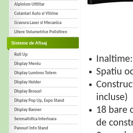
Alpinism Utilitar
Colantari Auto si Vitrine
Gravura Laser si Mecanica
Litere Volumetrice Polistiren
Sisteme de Afisaj
Roll Up
Inaltime
Display Meniu
Spatiu o
Display Luminos Totem
Construc
Display Holder
Display Brosuri
incluse)
Display Pop Up, Expo Stand
18 bare 
Display Banner
Semnalistica Interioara
de constr
Panouri Info Stand