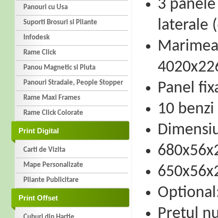
3 panele
Panouri cu Usa
laterale
Suporti Brosuri si Pliante
Infodesk
Marimea 
Rame Click
4020x22
Panou Magnetic si Pluta
Panouri Stradale, People Stopper
Panel fi
Rame Maxi Frames
10 benzi
Rame Click Colorate
Dimensiu
Print Digital
680x56x
Carti de Vizita
Mape Personalizate
650x56x
Pliante Publicitare
Optional:
Print Offset
Pretul n
Cuburi din Hartie