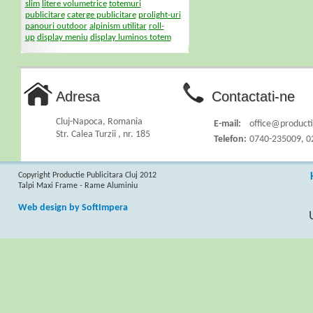
slim
litere volumetrice
totemuri
publicitare
caterge publicitare
prolight-uri
panouri outdoor
alpinism utilitar
roll-
up
display meniu
display luminos totem
Adresa
Contactati-ne
Cluj-Napoca, Romania
E-mail:
office@productie
Str. Calea Turzii , nr. 185
Telefon:
0740-235009, 0
Copyright Productie Publicitara Cluj 2012
Talpi Maxi Frame - Rame Aluminiu
Web design by SoftImpera