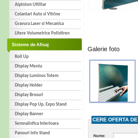
Alpinism Utilitar
Colantari Auto si Vitrine
Gravura Laser si Mecanica
Litere Volumetrice Polistiren
Sisteme de Afisaj
Galerie foto
Roll Up
Display Meniu
Display Luminos Totem
Display Holder
Display Brosuri
Display Pop Up, Expo Stand
Display Banner
CERE OFERTA DE
Semnalistica Interioara
Panouri Info Stand
Nume: